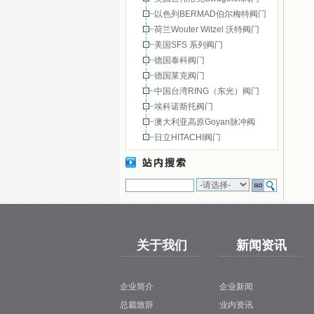
以色列BERMAD伯尔梅特阀门
荷兰Wouter Witzel 沃特阀门
美国SFS 系列阀门
德国泰科阀门
德国莱克阀门
中国台湾RING（东光）阀门
埃科诺斯托阀门
澳大利亚高原Goyan脉冲阀
日立HITACHI阀门
关于我们
新闻资讯
企业简介
企业新闻
总裁致辞
业内资讯