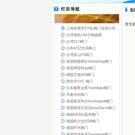
暂无
上海依搏罗EYBL阀门详情介绍
台湾鼎机UNI-D电磁阀
台湾317阀门
日本KITZ北泽阀门
台湾富山FS阀门
美国阿姆斯壮Armstrong阀门
美国博雷Bray阀门
德国艾瑞ARI阀门
西班牙VYC-阀门
日本耀希达凯Yoshitake阀门
丹麦AVK阀门
美国霍尼韦尔Honeywell阀门
英国斯派莎克SpiraxSarco阀门
德国GEMU盖米阀门
德国凯士比KSB阀门
德国RTK阀门
美国世伟洛克Swagelok阀门